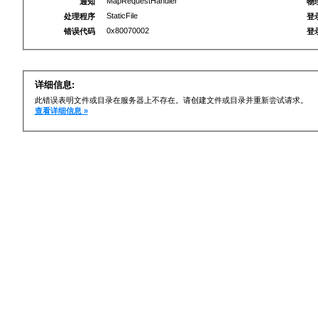
MapRequestHandler
通知
物
StaticFile
处理程序
登
0x80070002
错误代码
登
详细信息:
此错误表明文件或目录在服务器上不存在。请创建文件或目录并重新尝试请求。
查看详细信息 »