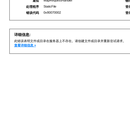
MapRequestHandler
通知
物
StaticFile
处理程序
登
0x80070002
错误代码
登
详细信息:
此错误表明文件或目录在服务器上不存在。请创建文件或目录并重新尝试请求。
查看详细信息 »