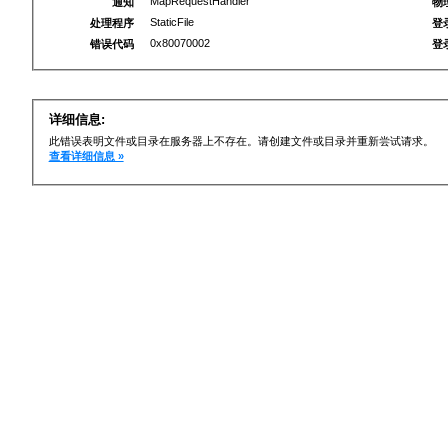
MapRequestHandler
通知
物
StaticFile
处理程序
登
0x80070002
错误代码
登
详细信息:
此错误表明文件或目录在服务器上不存在。请创建文件或目录并重新尝试请求。
查看详细信息 »